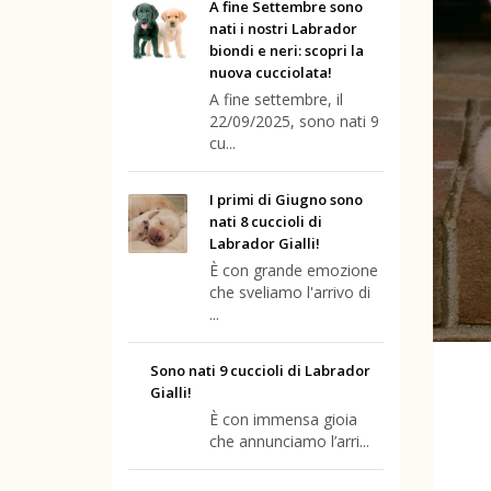
A fine Settembre sono
nati i nostri Labrador
biondi e neri: scopri la
nuova cucciolata!
A fine settembre, il
22/09/2025, sono nati 9
cu...
I primi di Giugno sono
nati 8 cuccioli di
Labrador Gialli!
È con grande emozione
che sveliamo l'arrivo di
...
Sono nati 9 cuccioli di Labrador
Gialli!
È con immensa gioia
che annunciamo l’arri...