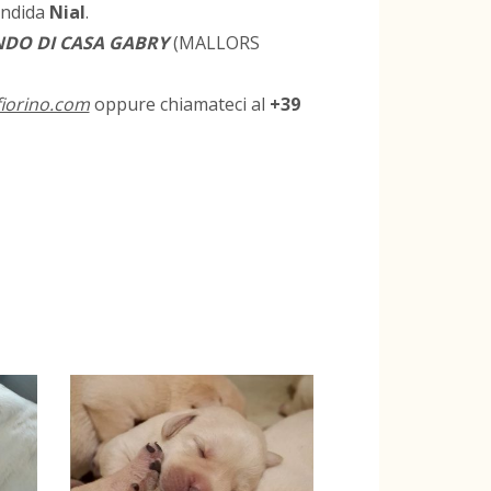
endida
Nial
.
DO DI CASA GABRY
(MALLORS
iorino.com
oppure chiamateci al
+39