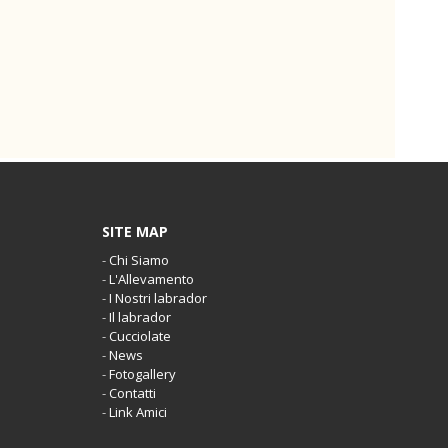
SITE MAP
-
Chi Siamo
-
L'Allevamento
-
I Nostri labrador
-
Il labrador
-
Cucciolate
-
News
-
Fotogallery
-
Contatti
-
Link Amici