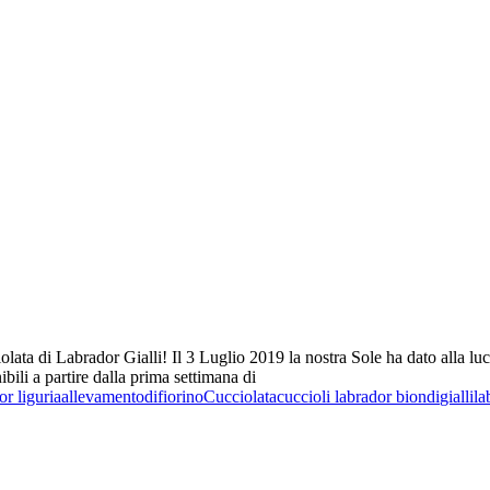
olata di Labrador Gialli! Il 3 Luglio 2019 la nostra Sole ha dato alla l
ili a partire dalla prima settimana di
r liguria
allevamentodifiorino
Cucciolata
cuccioli labrador biondi
gialli
la