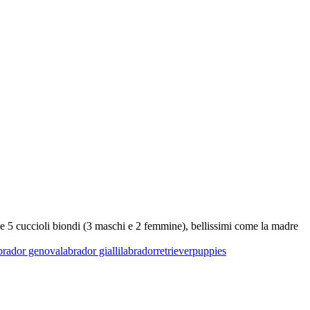
uce 5 cuccioli biondi (3 maschi e 2 femmine), bellissimi come la madre
brador genova
labrador gialli
labradorretriever
puppies