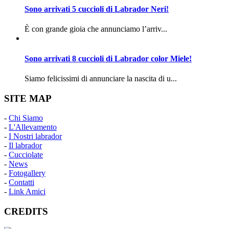
Sono arrivati 5 cuccioli di Labrador Neri!
È con grande gioia che annunciamo l’arriv...
Sono arrivati 8 cuccioli di Labrador color Miele!
Siamo felicissimi di annunciare la nascita di u...
SITE MAP
-
Chi Siamo
-
L'Allevamento
-
I Nostri labrador
-
Il labrador
-
Cucciolate
-
News
-
Fotogallery
-
Contatti
-
Link Amici
CREDITS