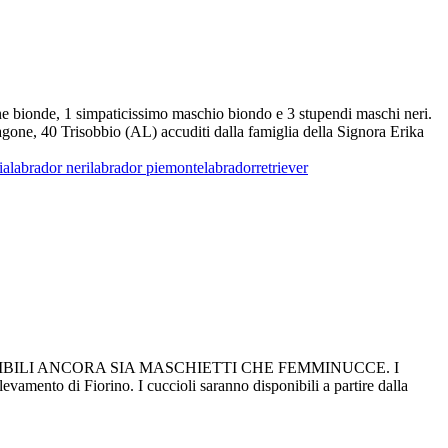
ne bionde, 1 simpaticissimo maschio biondo e 3 stupendi maschi neri.
ragone, 40 Trisobbio (AL) accuditi dalla famiglia della Signora Erika
ia
labrador neri
labrador piemonte
labradorretriever
SONO DISPONIBILI ANCORA SIA MASCHIETTI CHE FEMMINUCCE. I
evamento di Fiorino. I cuccioli saranno disponibili a partire dalla