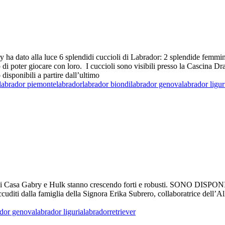
 ha dato alla luce 6 splendidi cuccioli di Labrador: 2 splendide femmi
 di poter giocare con loro. I cuccioli sono visibili presso la Cascina D
disponibili a partire dall’ultimo
labrador piemonte
labrador
labrador biondi
labrador genova
labrador ligur
a Akira di Casa Gabry e Hulk stanno crescendo forti e robusti. 
uditi dalla famiglia della Signora Erika Subrero, collaboratrice dell’All
ador genova
labrador liguria
labradorretriever